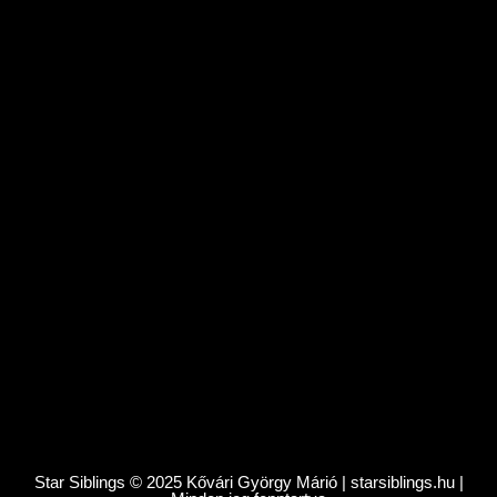
Star Siblings © 2025 Kővári György Márió | starsiblings.hu |